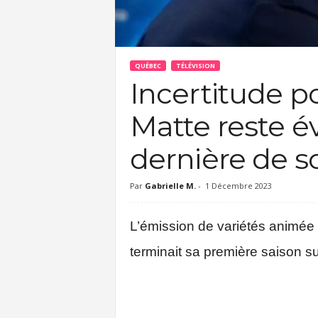
c
QUÉBEC
TÉLÉVISION
Incertitude po
Matte reste év
dernière de s
Par
Gabrielle M.
-
1 Décembre 2023
L’émission de variétés animée p
terminait sa première saison su