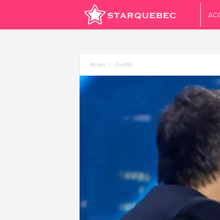
S
AC
t
a
Accueil
Québec
r
Q
u
é
b
e