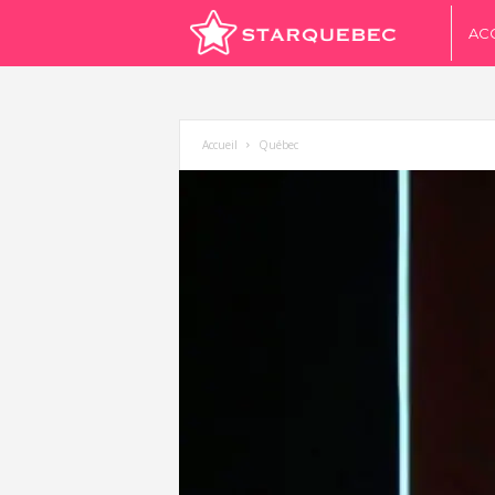
S
AC
t
a
Accueil
Québec
r
Q
u
é
b
e