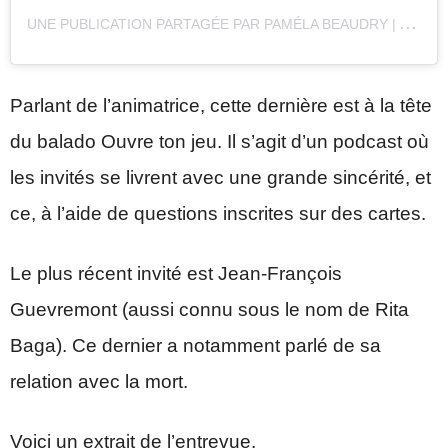
U
NE PUBLICATION PARTAGÉE PAR PAMÉLA BEAUDRY | ANIMATRICE & LIFESTYLE (@PAM_BEAUDRY)
Parlant de l’animatrice, cette dernière est à la tête
du balado Ouvre ton jeu. Il s’agit d’un podcast où
les invités se livrent avec une grande sincérité, et
ce, à l’aide de questions inscrites sur des cartes.
Le plus récent invité est Jean-François
Guevremont (aussi connu sous le nom de Rita
Baga). Ce dernier a notamment parlé de sa
relation avec la mort.
Voici un extrait de l’entrevue.