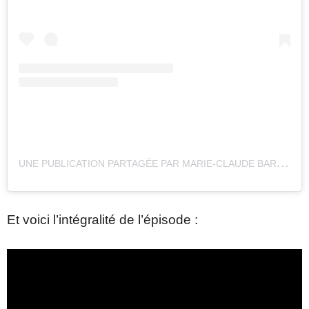
U
NE PUBLICATION PARTAGÉE PAR MARIE-CLAUDE BARRETTE (@MCBARRETTE)
Et voici l’intégralité de l’épisode :