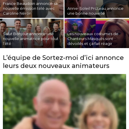
France Beaudoin annonce sa
c
nouvelle émission télé avec
Annie-Soleil Proteau annonce
Caroline Néron
une bonne nouvelle
Salut Bonjour annonce une
Les nouveaux costumes de
nouvelle animatrice pour tout
Chanteurs Masqués sont
l’été
dévoilés et ça fait réagir
L’équipe de Sortez-moi d’ici annonce
leurs deux nouveaux animateurs