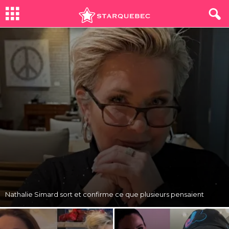
S
t
a
r
Q
u
é
Nathalie Simard sort et confirme ce que plusieurs pensaient
b
e