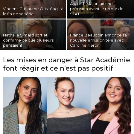
Anglesh Major fait une
c
Vincent-Guillaume Otis réagit à
précision avant le retour de
la fin de sa série
STAT
Nathalie Simard sort et
France Beaudoin annonce sa
confirme ce que plusieurs
nouvelle émission télé avec
pensaient
Caroline Néron
Les mises en danger à Star Académie
font réagir et ce n’est pas positif